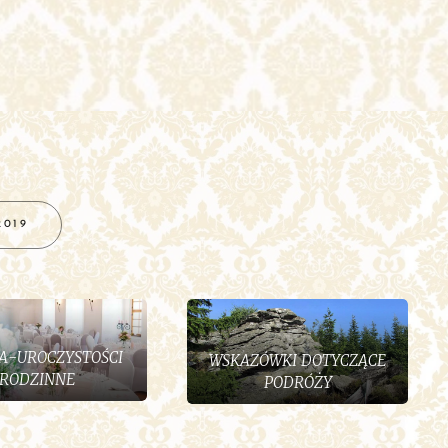
2019
A-UROCZYSTOŚCI
WSKAZÓWKI DOTYCZĄCE
RODZINNE
PODRÓŻY