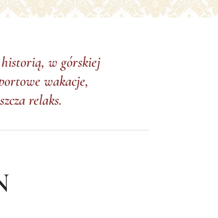
historią, w górskiej
 sportowe wakacje,
zcza relaks.
N