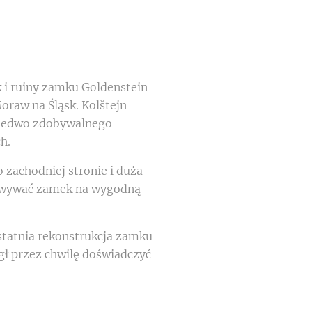
 i ruiny zamku Goldenstein
oraw na Śląsk. Kolštejn
 ledwo zdobywalnego
ch.
zachodniej stronie i duża
dowywać zamek na wygodną
statnia rekonstrukcja zamku
gł przez chwilę doświadczyć