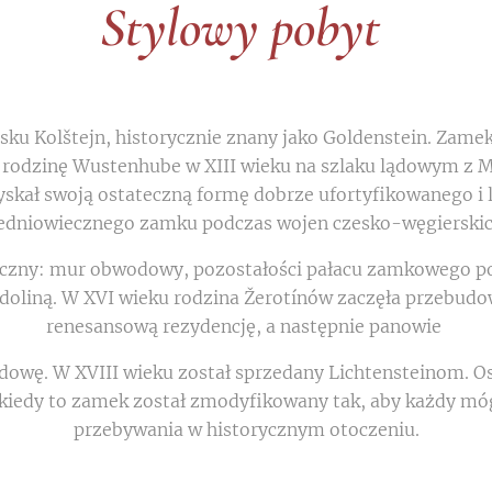
Stylowy pobyt
sku Kolštejn, historycznie znany jako Goldenstein. Zamek
 rodzinę Wustenhube w XIII wieku na szlaku lądowym z M
skał swoją ostateczną formę dobrze ufortyfikowanego i
edniowiecznego zamku podczas wojen czesko-węgierski
doczny: mur obwodowy, pozostałości pałacu zamkowego po 
 doliną. W XVI wieku rodzina Žerotínów zaczęła przebu
renesansową rezydencję, a następnie panowie
owę. W XVIII wieku został sprzedany Lichtensteinom. O
 kiedy to zamek został zmodyfikowany tak, aby każdy mó
przebywania w historycznym otoczeniu.