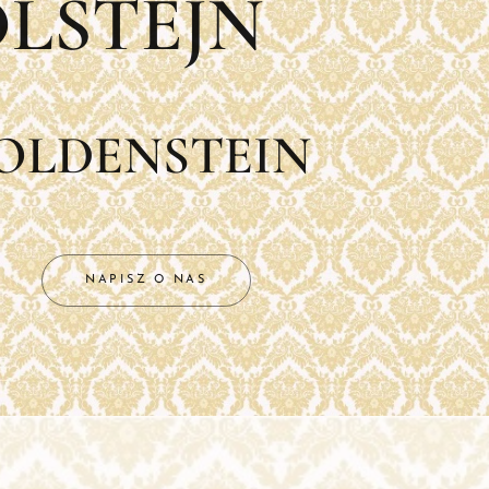
LŠTEJN
OLDENSTEIN
NAPISZ O NAS