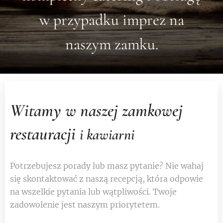
w przypadku imprez na
naszym zamku.
Witamy w naszej zamkowej
restauracji
i kawiarni
Potrzebujesz porady lub masz pytanie? Nie wahaj
się skontaktować z naszą recepcją, która odpowie
na wszelkie pytania lub wątpliwości. Twoje
zadowolenie jest naszym priorytetem.