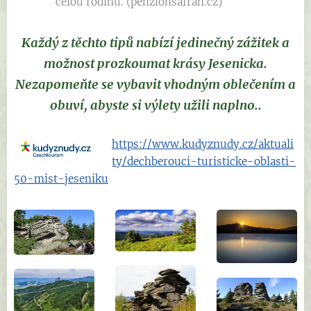
celou rodinu. (penzionsafran.cz)
Každý z těchto tipů nabízí jedinečný zážitek a
možnost prozkoumat krásy Jesenicka.
Nezapomeňte se vybavit vhodným oblečením a
obuví, abyste si výlety užili naplno..
https://www.kudyznudy.cz/aktuali
ty/dechberouci-turisticke-oblasti-
50-mist-jeseniku