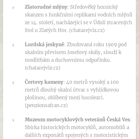
Zlatorudné mlýny
: Středověký hornický
skanzen s funkčními replikami vodních mlýnů
ze 14. století, nacházející se v Údolí ztracených
štol u Zlatých Hor. (chatarejviz.cz)
Lurdská jeskyně
: Zbudovaná roku 1909 pod
skalním převisem Josefovy skály, slouží k
modlitbám a duchovnímu odpočinku.
(chatarejviz.cz)
Čertovy kameny
: 40 metrů vysoký a 100
metrů dlouhý skalní útvar s vyhlídkovou
plošinou, oblíbený mezi horolezci.
(penzionsafran.cz)
Muzeum motocyklových veteránů Česká Ves
:
Sbírka historických motocyklů, automobilů a
dalších exponátů spojených s motoristickým