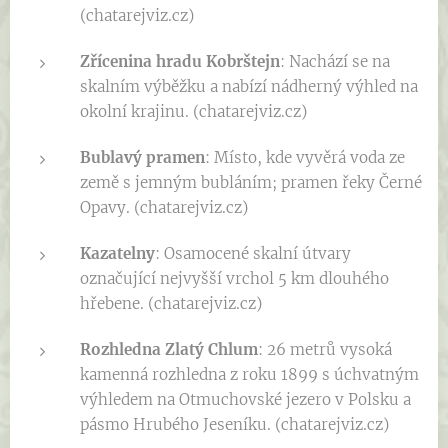
(chatarejviz.cz)
Zřícenina hradu Kobrštejn
: Nachází se na
skalním výběžku a nabízí nádherný výhled na
okolní krajinu. (chatarejviz.cz)
Bublavý pramen
: Místo, kde vyvěrá voda ze
země s jemným bubláním; pramen řeky Černé
Opavy. (chatarejviz.cz)
Kazatelny
: Osamocené skalní útvary
označující nejvyšší vrchol 5 km dlouhého
hřebene. (chatarejviz.cz)
Rozhledna Zlatý Chlum
: 26 metrů vysoká
kamenná rozhledna z roku 1899 s úchvatným
výhledem na Otmuchovské jezero v Polsku a
pásmo Hrubého Jeseníku. (chatarejviz.cz)