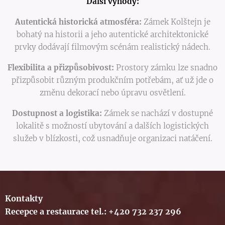
Další výhody:
Autentická historická atmosféra:
Zámek Kolštejn je
bohatý na historii a jeho autentické architektonické
prvky dodávají filmovým scénám realistický nádech.
Flexibilita a přizpůsobivost:
Prostory zámku lze snadno
přizpůsobit různým produkčním potřebám, ať už jde o
změnu dekorací nebo úpravu osvětlení.
Dostupnost a logistika:
Zámek se nachází v dostupné
lokalitě s možností ubytování a dalších logistických
služeb v blízkosti, což usnadňuje organizaci natáčení.
Kontakty
Recepce a restaurace tel.: +420 732 237 296