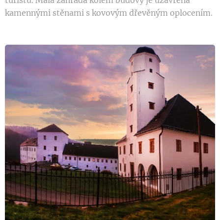
kamennými stěnami s kovovým dřevěným oplocením.