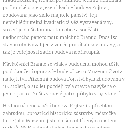
podhorské obce v Jeseníckách - budova Fojtsví,
zbudovaná jako sídlo majitele panství. Její
nepřehlédnutelná kvadratická věž vystavená v 17.
století je další dominantou obce a součástí
nádherného panoramatu malebné Branné. Dnes lze
stavbu obdivovat jen z venčí, probíhají zde opravy, a
tak je veřejnosti zatím budova nepřístupná.
Návštěvníci Branné se však v budoucnu mohou těšit,
po dokončení oprav zde bude zřízeno Muzeum života
na fojtství. Přízemní budova Fojtství byla zbudována v
16. století, o sto let později byla stavba navýšena o
jedno patro. Další zvonové patro přibylo v 19. století.
Hodnotná renesanční budova Fojtství s přilehlou
zahradou, uprostřed historické zástavby městečka
bude jako Muzeum jistě dalším oblíbeným místem
turistů. Malá zahrada kolem budovy je uzavřena