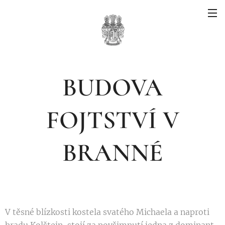
BUDOVA
FOJTSTVÍ V
BRANNÉ
V těsné blízkosti kostela svatého Michaela a naproti
hradu Kolštejn, stojí za povšimnutí jedna z dominant