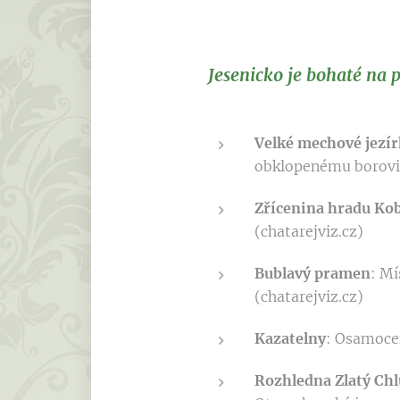
Jesenicko je bohaté na p
Velké mechové jezír
obklopenému borovic
Zřícenina hradu Kob
(chatarejviz.cz)
Bublavý pramen
: Mí
(chatarejviz.cz)
Kazatelny
: Osamocen
Rozhledna Zlatý Ch