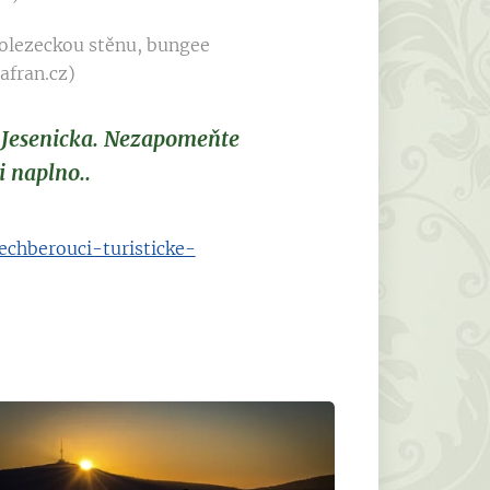
rolezeckou stěnu, bungee
afran.cz)
y Jesenicka. Nezapomeňte
i naplno..
echberouci-turisticke-