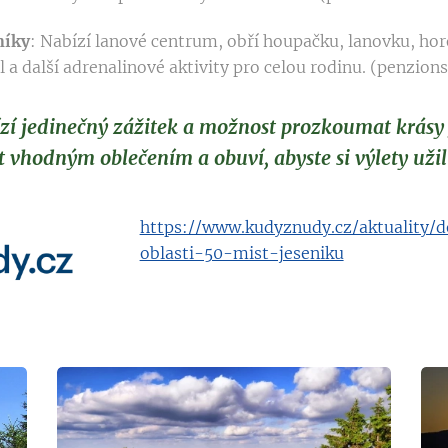
níky
: Nabízí lanové centrum, obří houpačku, lanovku, ho
 a další adrenalinové aktivity pro celou rodinu. (penzions
ízí jedinečný zážitek a možnost prozkoumat krás
t vhodným oblečením a obuví, abyste si výlety užil
https://www.kudyznudy.cz/aktuality/d
oblasti-50-mist-jeseniku