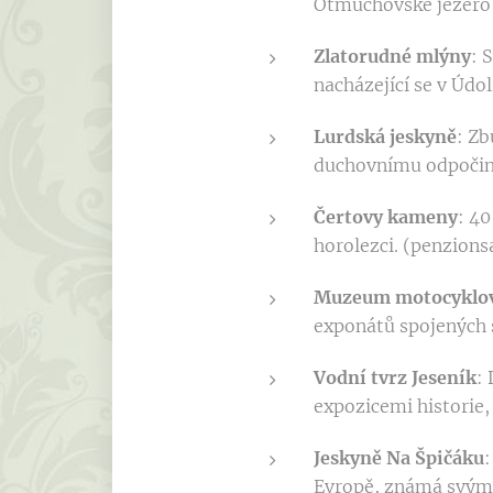
Otmuchovské jezero 
Zlatorudné mlýny
: 
nacházející se v Údol
Lurdská jeskyně
: Zb
duchovnímu odpočink
Čertovy kameny
: 40
horolezci. (penzions
Muzeum motocyklov
exponátů spojených 
Vodní tvrz Jeseník
:
expozicemi historie,
Jeskyně Na Špičáku
:
Evropě, známá svými