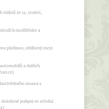
 mlýnů ze 14. století,
 slouží k modlitbám a
vou plošinou, oblíbený mezi
 automobilů a dalších
ran.cz)
lastivědného muzea s
 doložené jeskyni ve střední
cz)