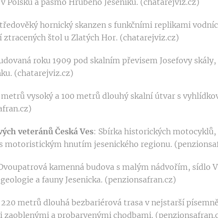
v Polsku a pásmo Hrubého Jeseníku. (chatarejviz.cz)
Středověký hornický skanzen s funkčními replikami vodních
í ztracených štol u Zlatých Hor. (chatarejviz.cz)
udovaná roku 1909 pod skalním převisem Josefovy skály,
u. (chatarejviz.cz)
 metrů vysoký a 100 metrů dlouhý skalní útvar s vyhlídko
afran.cz)
ých veteránů Česká Ves
: Sbírka historických motocyklů,
s motoristickým hnutím jesenického regionu. (penzionsaf
 Dvoupatrová kamenná budova s malým nádvořím, sídlo V
 geologie a fauny Jesenicka. (penzionsafran.cz)
 220 metrů dlouhá bezbariérová trasa v nejstarší písemně
 zaoblenými a probarvenými chodbami. (penzionsafran.