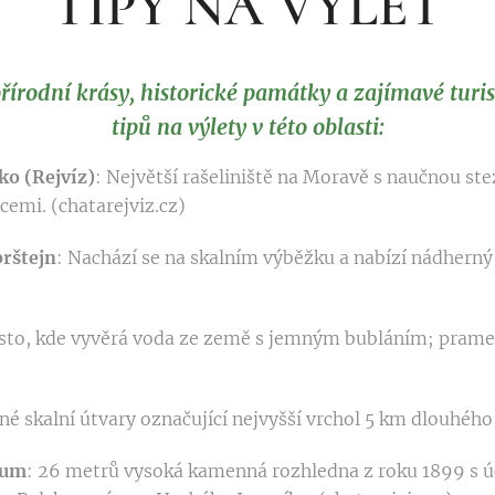
TIPY NA VÝLET
řírodní krásy, historické památky a zajímavé turist
tipů na výlety v této oblasti:
ko (Rejvíz)
:
Největší rašeliniště na Moravě s naučnou ste
emi. (chatarejviz.cz)
rštejn
: Nachází se na skalním výběžku a nabízí nádherný 
sto, kde vyvěrá voda ze země s jemným bubláním; prame
é skalní útvary označující nejvyšší vrchol 5 km dlouhého 
lum
: 26 metrů vysoká kamenná rozhledna z roku 1899 s