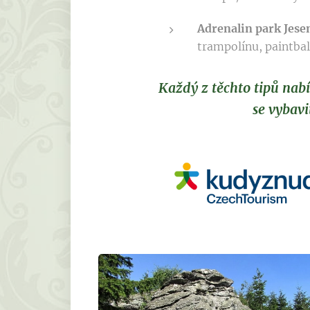
Adrenalin park Jese
trampolínu, paintball
Každý z těchto tipů nab
se vybavi