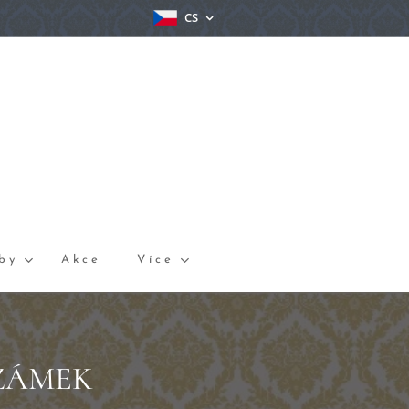
CS
by
Akce
Více
ZÁMEK