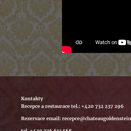
Kontakty
Recepce a restaurace tel.: +420 732 237 296
Rezervace email: recepce@chateaugoldenstei
tel. +420 736 613 568