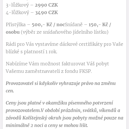
3-lůžkový –
2990 CZK
4-lůžkový –
3490 CZK
Přistýlka –
500,- Kč / noc
Snídaně –
150,- Kč /
osobu
(výběr ze snídaňového jídelního lístku)
Rádi pro Vás vystavíme dárkové certifikáty pro Vaše
blízké s platností 1 rok.
Nabízíme Vám možnost fakturovat Váš pobyt
Vašemu zaměstnavateli z fondu FKSP.
Provozovatel si kdykoliv vyhrazuje právo na změnu
cen.
Ceny jsou platné v okamžiku písemného potvrzení
provozovatelem.
V období prázdnin, svátků, víkendů a
závodů Kolštejnský okruh jsou pobyty možné pouze na
minimálně
2 noci a ceny se mohou lišit.