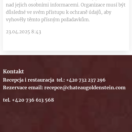
nad jejich osobními informacemi. Organizace musí být
důsledné ve svém přístupu k ochraně údajů, aby
vyhověly těmto přísným požadavkům.
23.04.2025 8:43
Kontakt
Recepcja i restauracja
tel.: +420 732 237 296
Rezervace email: recepce@chateaugoldenstein.com
tel. +420 736 613 568