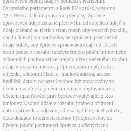
zpracovává osobní údaje v souladu s Nařízením
Evropského parlamentu a Rady EU 2016/679 ze dne
27.4.2016 a dalšími právními předpisy. Správce
zpracovává údaje získané především od subjektu údajů a
údaje získané od třetích stran (např. ubytovacích portálů,
apod.), které jsou oprávněny se správcem předmětné
údaje sdílet, kdy Správce zpracovává údaje od třetích
stran pouze v rozsahu nezbytném pro plnění smluv nebo
zákonných povinností ve smyslu níže uvedeného. Osobní
údaje v rozsahu jméno a příjmení, datum příjezdu a
odjezdu, telefonní číslo, e-mailová adresa, adresa
bydliště, datum narození mohou být zpracovány za
účelem uzavření a plnění smlouvy o ubytování a za
účelem uplatňování práv Správce vyplývající z této
smlouvy. Osobní údaje v rozsahu jméno a příjmení,
datum příjezdu a odjezdu, adresa bydliště, účel pobytu,
číslo dokladu totožnosti mohou být zpracovány za
účelem plnění povinností Správce uložených mu