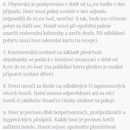
6. Ubytování je poskytováno v době od 14,00 hodin v den
příjezdu. Host musí pokoj uvolnit v den odjezdu
nejpozději do 10,00 hod, neučiní-li tak, bude mu účtován
pobyt za další noc. Hosté musí při opuštění pokoje
uzavřít vodovodní kohoutky a zavřít dveře. Při odhlášení
pobytu musí host odevzdat kartu na recepci.
7. Kontinentální snídaně na základě předchozí
objednávky se podává v hotelové restauraci v době od
8,00 do 10,00 hod. (na požádání hosta předem je možné
připravit snídani dříve).
8. Hotel neručí za škodu na odložených či zapomenutých
věcech hostů. Hotel nenese odpovědnost ani za věci
hostů či jakékoliv finanční částky uložené na pokoji.
9. Host je povinen dbát bezpečnostních, protipožárních a
hygienických předpisů. Každý host je povinen šetřit
zařízení hotelu. Hosté nejsou oprávněni přemísťovat