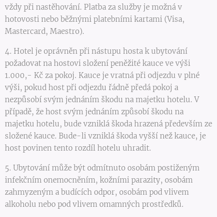
vždy při nastěhování. Platba za služby je možná v
hotovosti nebo běžnými platebními kartami (Visa,
Mastercard, Maestro).
4. Hotel je oprávněn při nástupu hosta k ubytování
požadovat na hostovi složení peněžité kauce ve výši
1.000,- Kč za pokoj. Kauce je vratná při odjezdu v plné
výši, pokud host při odjezdu řádně předá pokoj a
nezpůsobí svým jednáním škodu na majetku hotelu. V
případě, že host svým jednáním způsobí škodu na
majetku hotelu, bude vzniklá škoda hrazená především ze
složené kauce. Bude-li vzniklá škoda vyšší než kauce, je
host povinen tento rozdíl hotelu uhradit.
5. Ubytování může být odmítnuto osobám postiženým
infekčním onemocněním, kožními parazity, osobám
zahmyzeným a budících odpor, osobám pod vlivem
alkoholu nebo pod vlivem omamných prostředků.