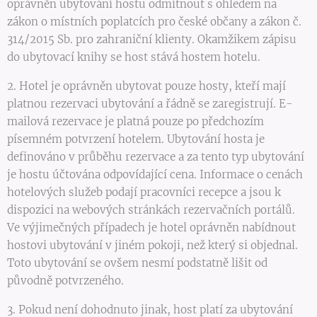
oprávněn ubytování hostu odmítnout s ohledem na
zákon o místních poplatcích pro české občany a zákon č.
314/2015 Sb. pro zahraniční klienty. Okamžikem zápisu
do ubytovací knihy se host stává hostem hotelu.
2. Hotel je oprávněn ubytovat pouze hosty, kteří mají
platnou rezervaci ubytování a řádně se zaregistrují. E-
mailová rezervace je platná pouze po předchozím
písemném potvrzení hotelem. Ubytování hosta je
definováno v průběhu rezervace a za tento typ ubytování
je hostu účtována odpovídající cena. Informace o cenách
hotelových služeb podají pracovníci recepce a jsou k
dispozici na webových stránkách rezervačních portálů.
Ve výjimečných případech je hotel oprávněn nabídnout
hostovi ubytování v jiném pokoji, než který si objednal.
Toto ubytování se ovšem nesmí podstatně lišit od
původně potvrzeného.
3. Pokud není dohodnuto jinak, host platí za ubytování