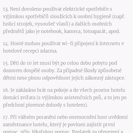
13. Není dovoleno používat elektrické spotřebiče s
výjimkou spotřebičů sloužících k osobní hygieně (např.
holicí strojek, vysoušeč vlasů) a dalších osobních
předmětů jako je notebook, kamera, fotoaparát, apod.
14. Hosté mohou používat wi-fi připojení k internetu v
hotelové recepci zdarma.
15. Děti do 10 let musí být po celou dobu pobytu pod
dozorem dospělé osoby. Za případné škody způsobené
dětmi nese plnou odpovědnost jejich zákonný zástupce.
16. Je zakázáno brát na pokoje a do všech prostor hotelu
domácí zvířata (s výjimkou asistenčních psů, a to jen po
předchozí písemné dohody s hotelem).
17. Při vážném poranění nebo onemocnění host uvědomí
zaměstnance hotelu, který je povinen zajistit první
pomoc, příp. lékařskou pomoc. Poplatek za převezení a