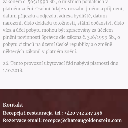
zákonem č. 565/1990 Sb., o místních poplatcích v
platném znění. Osobní údaje v rozsahu jméno a příjmení,
datum příjezdu a odjezdu, adresa bydliště, datum
narození, číslo dokladu totožnosti, státní občanství, číslo
víza a účel pobytu mohou být zpracovány za účelem
plnění povinností Správce dle zákona č. 326/1999 Sb., o
pobytu cizinců na území České republiky a o změně
některých zákonů v platném znění.
26. Tento provozní ubytovací řád nabývá platnosti dne
1.10.2018.
Kontakt
Recepcja i restauracja
tel.: +420 732 237 296
Rezervace email: recepce@chateaugoldenstein.com