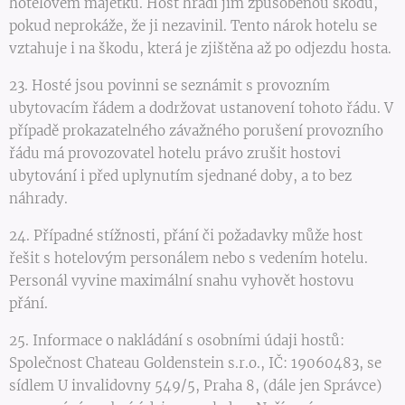
hotelovém majetku. Host hradí jím způsobenou škodu,
pokud neprokáže, že ji nezavinil. Tento nárok hotelu se
vztahuje i na škodu, která je zjištěna až po odjezdu hosta.
23. Hosté jsou povinni se seznámit s provozním
ubytovacím řádem a dodržovat ustanovení tohoto řádu. V
případě prokazatelného závažného porušení provozního
řádu má provozovatel hotelu právo zrušit hostovi
ubytování i před uplynutím sjednané doby, a to bez
náhrady.
24. Případné stížnosti, přání či požadavky může host
řešit s hotelovým personálem nebo s vedením hotelu.
Personál vyvine maximální snahu vyhovět hostovu
přání.
25. Informace o nakládání s osobními údaji hostů:
Společnost Chateau Goldenstein s.r.o., IČ: 19060483, se
sídlem U invalidovny 549/5, Praha 8, (dále jen Správce)